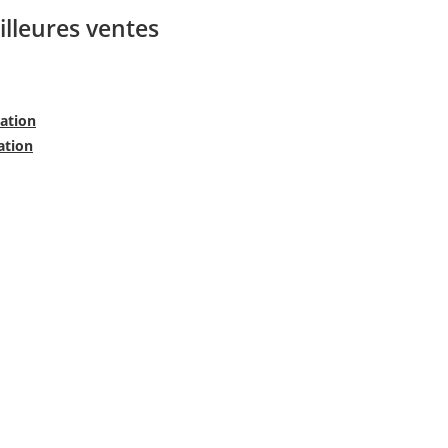
illeures ventes
ration
ation