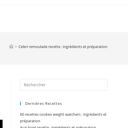
>
Celeri remoulade recette : ingrédients et préparation
Press
Escape
to
Dernières Recettes
close
the
60 recettes cookeo weight watchers : ingrédients et
search
préparation
panel.
Acai bowl recette : ingrédients et préparation