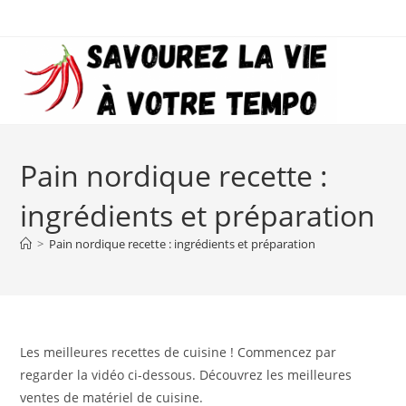
Skip
to
content
Pain nordique recette :
ingrédients et préparation
>
Pain nordique recette : ingrédients et préparation
Les meilleures recettes de cuisine ! Commencez par
regarder la vidéo ci-dessous. Découvrez les meilleures
ventes de matériel de cuisine.