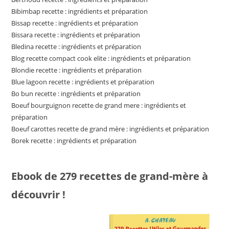
Bibimbap recette : ingrédients et préparation
Bissap recette : ingrédients et préparation
Bissara recette : ingrédients et préparation
Bledina recette : ingrédients et préparation
Blog recette compact cook elite : ingrédients et préparation
Blondie recette : ingrédients et préparation
Blue lagoon recette : ingrédients et préparation
Bo bun recette : ingrédients et préparation
Boeuf bourguignon recette de grand mere : ingrédients et
préparation
Boeuf carottes recette de grand mère : ingrédients et préparation
Borek recette : ingrédients et préparation
Ebook de 279 recettes de grand-mère à
découvrir !