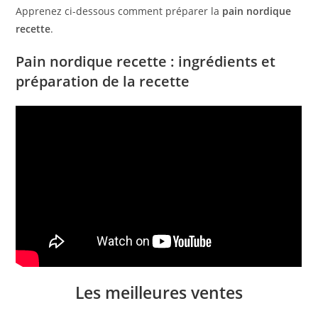
Apprenez ci-dessous comment préparer la
pain nordique
recette
.
Pain nordique recette : ingrédients et
préparation de la recette
Les meilleures ventes