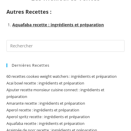
Autres Recettes :
Aquafaba recette : ingrédients et préparation
Pre
Es
to
Dernières Recettes
clo
the
60 recettes cookeo weight watchers : ingrédients et préparation
sea
Acai bowl recette : ingrédients et préparation
pan
Ajouter recette monsieur cuisine connect : ingrédients et
préparation
Amarante recette : ingrédients et préparation
Aperol recette : ingrédients et préparation
Aperol spritz recette : ingrédients et préparation
Aquafaba recette : ingrédients et préparation
Araignée de porc recette : ingrédients et préparation