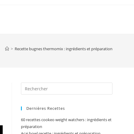
>
Recette bugnes thermomix : ingrédients et préparation
Press
Escape
to
Dernières Recettes
close
the
60 recettes cookeo weight watchers : ingrédients et
search
préparation
panel.
Acai bowl recette : ingrédients et préparation