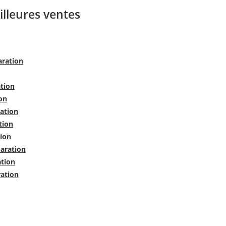
illeures ventes
aration
ation
on
ration
tion
tion
paration
ation
ration