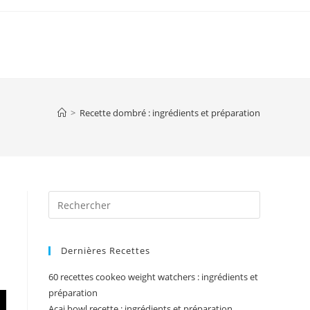
>
Recette dombré : ingrédients et préparation
Press
Escape
to
Dernières Recettes
close
the
60 recettes cookeo weight watchers : ingrédients et
search
préparation
panel.
Acai bowl recette : ingrédients et préparation