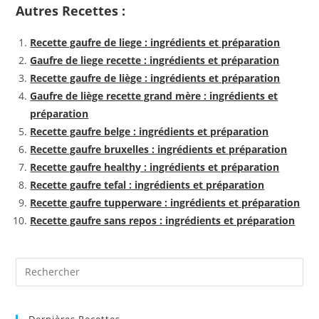
Autres Recettes :
Recette gaufre de liege : ingrédients et préparation
Gaufre de liege recette : ingrédients et préparation
Recette gaufre de liège : ingrédients et préparation
Gaufre de liège recette grand mère : ingrédients et
préparation
Recette gaufre belge : ingrédients et préparation
Recette gaufre bruxelles : ingrédients et préparation
Recette gaufre healthy : ingrédients et préparation
Recette gaufre tefal : ingrédients et préparation
Recette gaufre tupperware : ingrédients et préparation
Recette gaufre sans repos : ingrédients et préparation
Pre
Es
to
Dernières Recettes