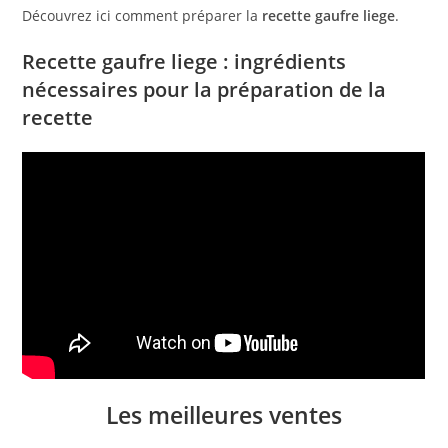
Découvrez ici comment préparer la
recette gaufre liege
.
Recette gaufre liege : ingrédients
nécessaires pour la préparation de la
recette
Les meilleures ventes