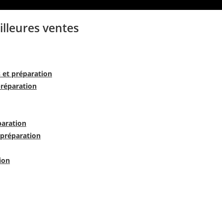
illeures ventes
s et préparation
préparation
paration
 préparation
ion