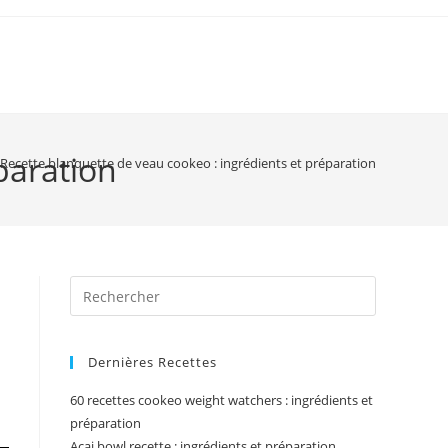
paration
Recette blanquette de veau cookeo : ingrédients et préparation
Press
Escape
to
Dernières Recettes
close
the
60 recettes cookeo weight watchers : ingrédients et
search
préparation
panel.
Acai bowl recette : ingrédients et préparation